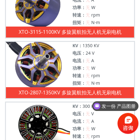
功率：
无
W
转速：
无
rpm
扭矩：
无
N·m
XTO-3115-1100KV 多旋翼航拍无人机无刷电机
KV：
1350 KV
电压：
24 V
电流：
无
A
功率：
无
W
转速：
无
rpm
扭矩：
无
N·m
XTO-2807-1350KV 多旋翼航拍无人机无刷电机
KV：
300 KV
发一份 产品图册
电压：
无
V
电流：
无
A
功率：
无
W
转速：
无
rpm