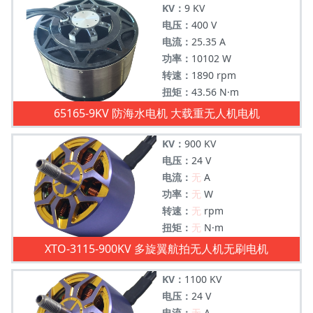
KV：
9 KV
电压：
400 V
电流：
25.35 A
功率：
10102 W
转速：
1890 rpm
扭矩：
43.56 N·m
65165-9KV 防海水电机 大载重无人机电机
KV：
900 KV
电压：
24 V
电流：
无
A
功率：
无
W
转速：
无
rpm
扭矩：
无
N·m
XTO-3115-900KV 多旋翼航拍无人机无刷电机
KV：
1100 KV
电压：
24 V
电流：
无
A