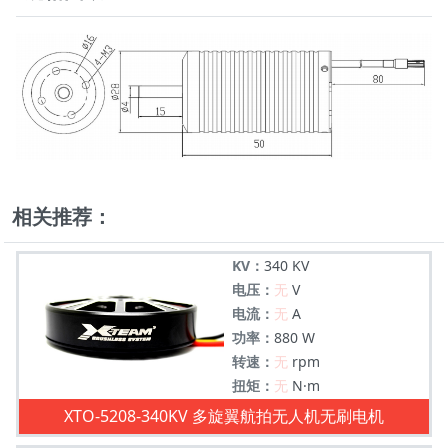
相关推荐：
KV：
340 KV
电压：
无
V
电流：
无
A
功率：
880 W
转速：
无
rpm
扭矩：
无
N·m
XTO-5208-340KV 多旋翼航拍无人机无刷电机