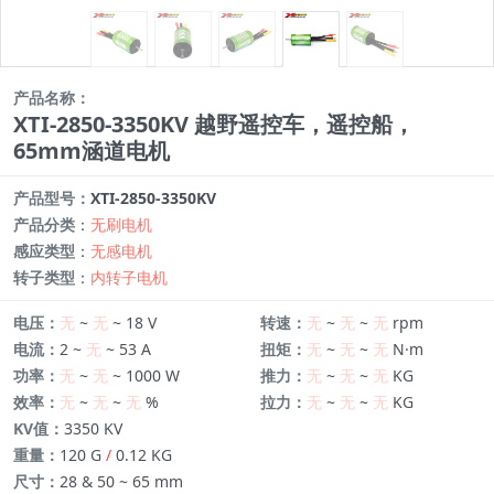
产品名称：
XTI-2850-3350KV 越野遥控车，遥控船，
65mm涵道电机
产品型号：
XTI-2850-3350KV
产品分类
：
无刷电机
感应类型
：
无感电机
转子类型
：
内转子电机
电压：
无
~
无
~ 18 V
转速：
无
~
无
~
无
rpm
电流：
2 ~
无
~ 53 A
扭矩：
无
~
无
~
无
N·m
功率：
无
~
无
~ 1000 W
推力：
无
~
无
~
无
KG
效率：
无
~
无
~
无
%
拉力：
无
~
无
~
无
KG
KV值：
3350 KV
重量：
120 G
/
0.12 KG
尺寸：
28 & 50 ~ 65 mm