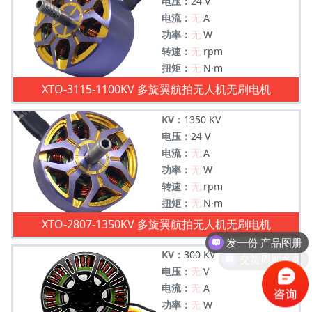
电压：
24 V
电流：
无
A
功率：
无
W
转速：
无
rpm
扭矩：
无
N·m
XTO-3115-1100KV 多旋翼航拍无人机无刷电机
KV：
1350 KV
电压：
24 V
电流：
无
A
功率：
无
W
转速：
无
rpm
扭矩：
无
N·m
发一份 产品图册
XTO-2807-1350KV 多旋翼航拍无人机无刷电机
交货周期多久
KV：
300 KV
电压：
无
V
电流：
无
A
功率：
无
W