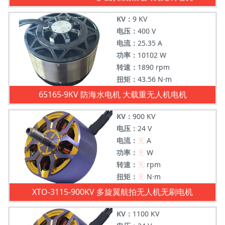
KV：
9 KV
电压：
400 V
电流：
25.35 A
功率：
10102 W
转速：
1890 rpm
扭矩：
43.56 N·m
65165-9KV 防海水电机 大载重无人机电机
KV：
900 KV
电压：
24 V
电流：
无
A
功率：
无
W
转速：
无
rpm
扭矩：
无
N·m
XTO-3115-900KV 多旋翼航拍无人机无刷电机
KV：
1100 KV