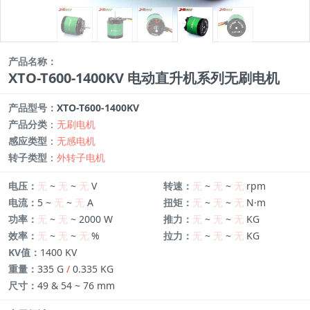
产品名称：
XTO-T600-1400KV 电动直升机系列无刷电机
产品型号：
XTO-T600-1400KV
产品分类
：
无刷电机
感应类型
：
无感电机
转子类型
：
外转子电机
电压：
无
~
无
~
无
V
转速：
无
~
无
~
无
rpm
电流：
5 ~
无
~
无
A
扭矩：
无
~
无
~
无
N·m
功率：
无
~
无
~ 2000 W
推力：
无
~
无
~
无
KG
效率：
无
~
无
~
无
%
拉力：
无
~
无
~
无
KG
KV值：
1400 KV
重量：
335 G
/
0.335 KG
尺寸：
49 & 54 ~ 76 mm