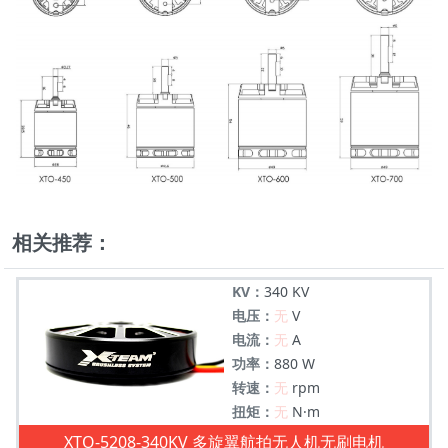
相关推荐：
KV：
340 KV
电压：
无
V
电流：
无
A
功率：
880 W
转速：
无
rpm
扭矩：
无
N·m
XTO-5208-340KV 多旋翼航拍无人机无刷电机