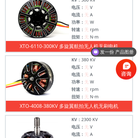
电压：
无
V
电流：
无
A
功率：
无
W
转速：
无
rpm
扭矩：
无
N·m
XTO-6110-300KV 多旋翼航拍无人机无刷电机
发一份 产品图册
交货周期多久
KV：
380 KV
电压：
无
V
电流：
无
A
功率：
无
W
转速：
无
rpm
扭矩：
无
N·m
XTO-4008-380KV 多旋翼航拍无人机无刷电机
KV：
2300 KV
电压：
无
V
电流：
无
A