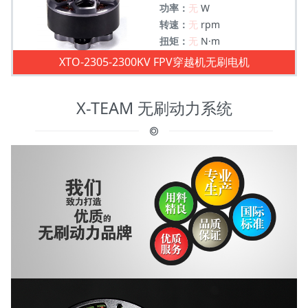
功率：
无
W
转速：
无
rpm
扭矩：
无
N·m
XTO-2305-2300KV FPV穿越机无刷电机
X-TEAM 无刷动力系统