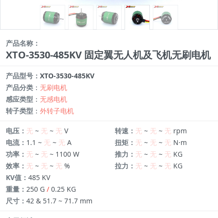
产品名称：
XTO-3530-485KV 固定翼无人机及飞机无刷电机
产品型号：
XTO-3530-485KV
产品分类
：
无刷电机
感应类型
：
无感电机
转子类型
：
外转子电机
电压：
无
~
无
~
无
V
转速：
无
~
无
~
无
rpm
电流：
1.1 ~
无
~
无
A
扭矩：
无
~
无
~
无
N·m
功率：
无
~
无
~ 1100 W
推力：
无
~
无
~
无
KG
效率：
无
~
无
~
无
%
拉力：
无
~
无
~
无
KG
KV值：
485 KV
重量：
250 G
/
0.25 KG
尺寸：
42 & 51.7 ~ 71.7 mm