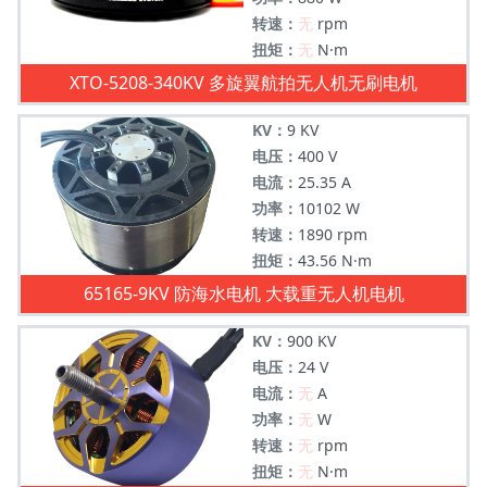
转速：
无
rpm
扭矩：
无
N·m
XTO-5208-340KV 多旋翼航拍无人机无刷电机
KV：
9 KV
电压：
400 V
电流：
25.35 A
功率：
10102 W
转速：
1890 rpm
扭矩：
43.56 N·m
65165-9KV 防海水电机 大载重无人机电机
KV：
900 KV
电压：
24 V
电流：
无
A
功率：
无
W
转速：
无
rpm
扭矩：
无
N·m