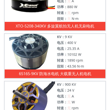
电流：
无
A
功率：
880 W
转速：
无
rpm
扭矩：
无
N·m
XTO-5208-340KV 多旋翼航拍无人机无刷电机
KV：
9 KV
电压：
400 V
电流：
25.35 A
功率：
10102 W
转速：
1890 rpm
扭矩：
43.56 N·m
65165-9KV 防海水电机 大载重无人机电机
KV：
900 KV
电压：
24 V
电流：
无
A
功率：
无
W
转速：
无
rpm