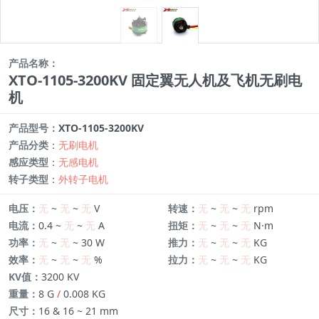
产品名称：
XTO-1105-3200KV 固定翼无人机及飞机无刷电
机
产品型号：
XTO-1105-3200KV
产品分类
：
无刷电机
感应类型
：
无感电机
转子类型
：
外转子电机
电压：
无
~
无
~
无
V
转速：
无
~
无
~
无
rpm
电流：
0.4 ~
无
~
无
A
扭矩：
无
~
无
~
无
N·m
功率：
无
~
无
~ 30 W
推力：
无
~
无
~
无
KG
效率：
无
~
无
~
无
%
拉力：
无
~
无
~
无
KG
KV值：
3200 KV
重量：
8 G
/
0.008 KG
尺寸：
16 & 16 ~ 21 mm