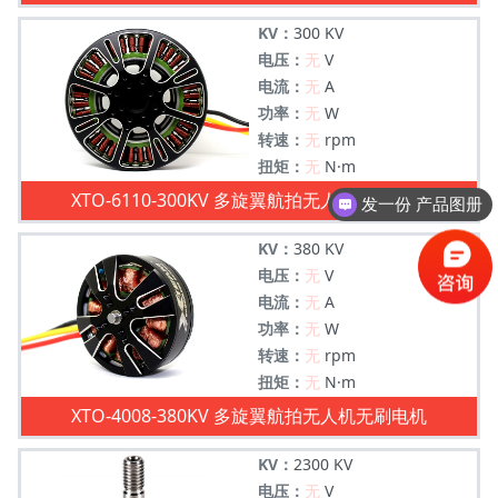
KV：
300 KV
电压：
无
V
电流：
无
A
功率：
无
W
转速：
无
rpm
扭矩：
无
N·m
发一份 产品图册
XTO-6110-300KV 多旋翼航拍无人机无刷电机
交货周期多久
KV：
380 KV
电压：
无
V
电流：
无
A
功率：
无
W
转速：
无
rpm
扭矩：
无
N·m
XTO-4008-380KV 多旋翼航拍无人机无刷电机
KV：
2300 KV
电压：
无
V