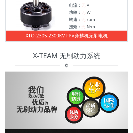
电流：
无
A
功率：
无
W
转速：
无
rpm
扭矩：
无
N·m
XTO-2305-2300KV FPV穿越机无刷电机
X-TEAM 无刷动力系统