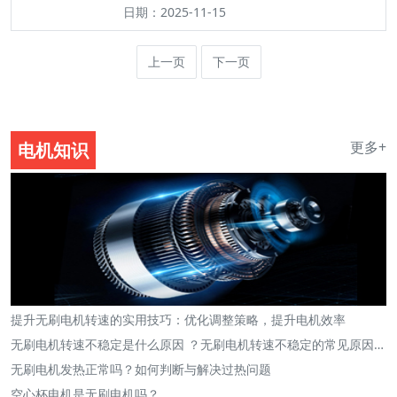
日期：2025-11-15
上一页
下一页
更多+
电机知识
提升无刷电机转速的实用技巧：优化调整策略，提升电机效率
无刷电机转速不稳定是什么原因 ？无刷电机转速不稳定的常见原因及
解决方法
无刷电机发热正常吗？如何判断与解决过热问题
空心杯电机是无刷电机吗？